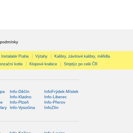
 podmínky
Instalatér Praha
Výtahy
Kalibry, závitové kalibry, měřidla
enzační kotle
Klopové krabice
Striptýz po celé ČR
ípa
Info-Děčín
InfoFrýdek-Místek
Info-Kladno
Info-Liberec
ce
Info-Plzeň
Info-Přerov
Vary
Info-Vysočina
InfoZlín
o
Info-Košice
Info-Levice