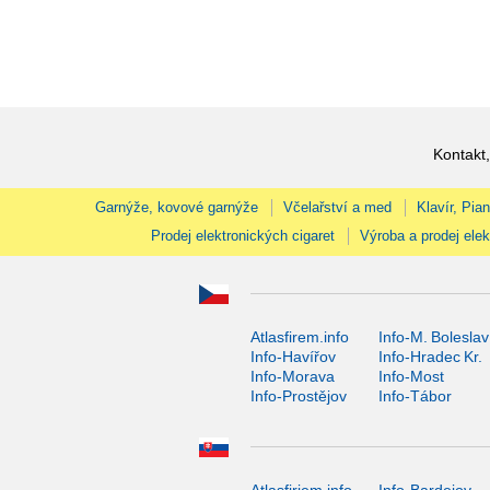
Kontakt,
Garnýže, kovové garnýže
Včelařství a med
Klavír, Pia
Prodej elektronických cigaret
Výroba a prodej elek
Atlasfirem.info
Info-M. Boleslav
Info-Havířov
Info-Hradec Kr.
Info-Morava
Info-Most
Info-Prostějov
Info-Tábor
Atlasfiriem.info
Info-Bardejov