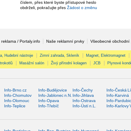
číslem, přes které byste přístupové heslo
obdrželi, pokračujte přes
Žádost o změnu
 reklama / Portaly.info
Naše reklamní prvky
Všeobecné obchodní
na, Hudební nástroje
Zimní zahrada, Skleník
Magnet, Elektromagnet
trokotlů
Masážní salón
Živý přírodní kolagen
JCB
Plynové kond
Info-Brno.cz
Info-Budějovice
Info-Čechy
Info-Česká L
Info-Chomutov
Info-Jablonec n.N.
Info-Jihlava
Info-Karviná
Info-Olomouc
Info-Opava
Info-Ostrava
Info-Pardubi
Info-Teplice
Info-Třebíč
Info-Ústí n.L.
Info-Karlovy 
Info-Bratislava
Info-Ban. Bystrica
Info-Humenné
Info-Komárn