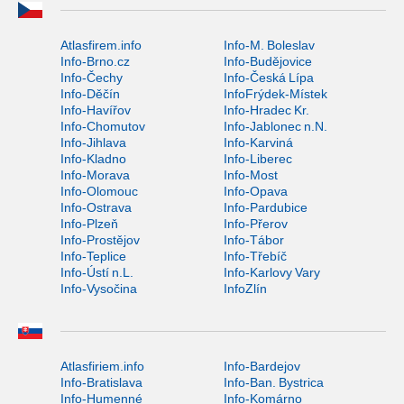
Atlasfirem.info
Info-M. Boleslav
Info-Brno.cz
Info-Budějovice
Info-Čechy
Info-Česká Lípa
Info-Děčín
InfoFrýdek-Místek
Info-Havířov
Info-Hradec Kr.
Info-Chomutov
Info-Jablonec n.N.
Info-Jihlava
Info-Karviná
Info-Kladno
Info-Liberec
Info-Morava
Info-Most
Info-Olomouc
Info-Opava
Info-Ostrava
Info-Pardubice
Info-Plzeň
Info-Přerov
Info-Prostějov
Info-Tábor
Info-Teplice
Info-Třebíč
Info-Ústí n.L.
Info-Karlovy Vary
Info-Vysočina
InfoZlín
Atlasfiriem.info
Info-Bardejov
Info-Bratislava
Info-Ban. Bystrica
Info-Humenné
Info-Komárno