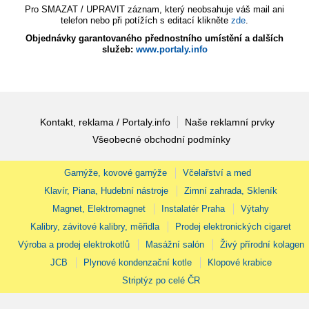
Pro SMAZAT / UPRAVIT záznam, který neobsahuje váš mail ani
telefon nebo při potížích s editací klikněte
zde
.
Objednávky garantovaného přednostního umístění a dalších
služeb:
www.portaly.info
Kontakt, reklama / Portaly.info
Naše reklamní prvky
Všeobecné obchodní podmínky
Garnýže, kovové garnýže
Včelařství a med
Klavír, Piana, Hudební nástroje
Zimní zahrada, Skleník
Magnet, Elektromagnet
Instalatér Praha
Výtahy
Kalibry, závitové kalibry, měřidla
Prodej elektronických cigaret
Výroba a prodej elektrokotlů
Masážní salón
Živý přírodní kolagen
JCB
Plynové kondenzační kotle
Klopové krabice
Striptýz po celé ČR