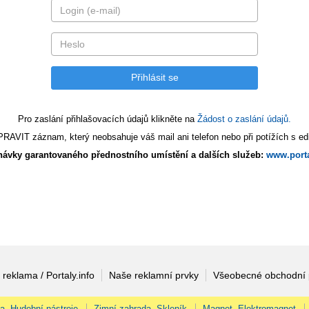
Pro zaslání přihlašovacích údajů klikněte na
Žádost o zaslání údajů.
AVIT záznam, který neobsahuje váš mail ani telefon nebo při potížích s edi
ávky garantovaného přednostního umístění a dalších služeb:
www.porta
 reklama / Portaly.info
Naše reklamní prvky
Všeobecné obchodní
na, Hudební nástroje
Zimní zahrada, Skleník
Magnet, Elektromagnet