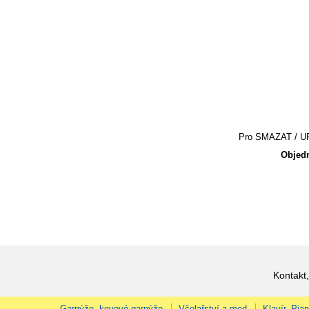
Pro SMAZAT / UPR
Objedn
Kontakt,
Garnýže, kovové garnýže
Včelařství a med
Klavír, Pia