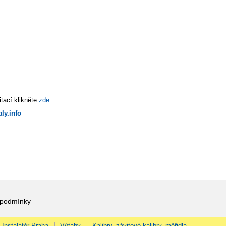
tací klikněte
zde
.
ly.info
 podmínky
Instalatér Praha
Výtahy
Kalibry, závitové kalibry, měřidla