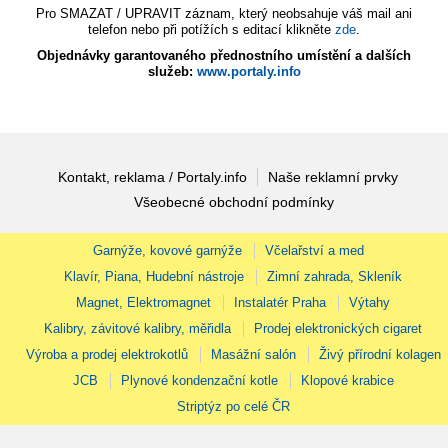
Pro SMAZAT / UPRAVIT záznam, který neobsahuje váš mail ani
telefon nebo při potížích s editací klikněte
zde
.
Objednávky garantovaného přednostního umístění a dalších
služeb:
www.portaly.info
Kontakt, reklama / Portaly.info
Naše reklamní prvky
Všeobecné obchodní podmínky
Garnýže, kovové garnýže
Včelařství a med
Klavír, Piana, Hudební nástroje
Zimní zahrada, Skleník
Magnet, Elektromagnet
Instalatér Praha
Výtahy
Kalibry, závitové kalibry, měřidla
Prodej elektronických cigaret
Výroba a prodej elektrokotlů
Masážní salón
Živý přírodní kolagen
JCB
Plynové kondenzační kotle
Klopové krabice
Striptýz po celé ČR