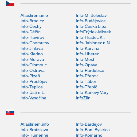
Atlasfirem.info
Info-M. Boleslav
Info-Brno.cz
Info-Budějovice
Info-Čechy
Info-Česká Lípa
Info-Děčín
InfoFrýdek-Místek
Info-Havířov
Info-Hradec Kr.
Info-Chomutov
Info-Jablonec n.N.
Info-Jihlava
Info-Karviná
Info-Kladno
Info-Liberec
Info-Morava
Info-Most
Info-Olomouc
Info-Opava
Info-Ostrava
Info-Pardubice
Info-Plzeň
Info-Přerov
Info-Prostějov
Info-Tábor
Info-Teplice
Info-Třebíč
Info-Ústí n.L.
Info-Karlovy Vary
Info-Vysočina
InfoZlín
Atlasfiriem.info
Info-Bardejov
Info-Bratislava
Info-Ban. Bystrica
Info-Humenné
Info-Komárno