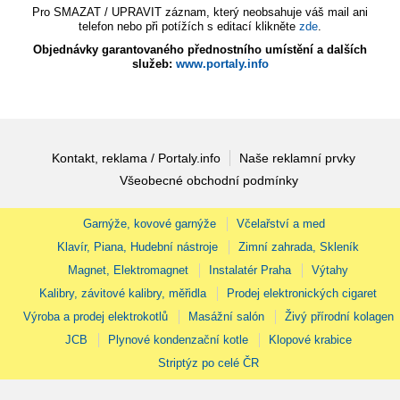
Pro SMAZAT / UPRAVIT záznam, který neobsahuje váš mail ani
telefon nebo při potížích s editací klikněte
zde
.
Objednávky garantovaného přednostního umístění a dalších
služeb:
www.portaly.info
Kontakt, reklama / Portaly.info
Naše reklamní prvky
Všeobecné obchodní podmínky
Garnýže, kovové garnýže
Včelařství a med
Klavír, Piana, Hudební nástroje
Zimní zahrada, Skleník
Magnet, Elektromagnet
Instalatér Praha
Výtahy
Kalibry, závitové kalibry, měřidla
Prodej elektronických cigaret
Výroba a prodej elektrokotlů
Masážní salón
Živý přírodní kolagen
JCB
Plynové kondenzační kotle
Klopové krabice
Striptýz po celé ČR