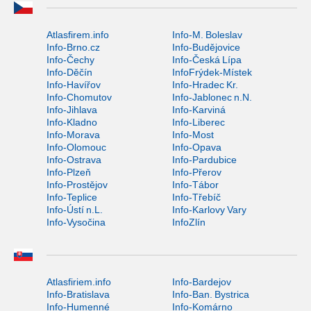
Atlasfirem.info
Info-M. Boleslav
Info-Brno.cz
Info-Budějovice
Info-Čechy
Info-Česká Lípa
Info-Děčín
InfoFrýdek-Místek
Info-Havířov
Info-Hradec Kr.
Info-Chomutov
Info-Jablonec n.N.
Info-Jihlava
Info-Karviná
Info-Kladno
Info-Liberec
Info-Morava
Info-Most
Info-Olomouc
Info-Opava
Info-Ostrava
Info-Pardubice
Info-Plzeň
Info-Přerov
Info-Prostějov
Info-Tábor
Info-Teplice
Info-Třebíč
Info-Ústí n.L.
Info-Karlovy Vary
Info-Vysočina
InfoZlín
Atlasfiriem.info
Info-Bardejov
Info-Bratislava
Info-Ban. Bystrica
Info-Humenné
Info-Komárno