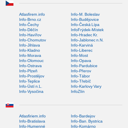
Atlasfirem.info
Info-M. Boleslav
Info-Brno.cz
Info-Budějovice
Info-Čechy
Info-Česká Lípa
Info-Děčín
InfoFrýdek-Místek
Info-Havířov
Info-Hradec Kr.
Info-Chomutov
Info-Jablonec n.N.
Info-Jihlava
Info-Karviná
Info-Kladno
Info-Liberec
Info-Morava
Info-Most
Info-Olomouc
Info-Opava
Info-Ostrava
Info-Pardubice
Info-Plzeň
Info-Přerov
Info-Prostějov
Info-Tábor
Info-Teplice
Info-Třebíč
Info-Ústí n.L.
Info-Karlovy Vary
Info-Vysočina
InfoZlín
Atlasfiriem.info
Info-Bardejov
Info-Bratislava
Info-Ban. Bystrica
Info-Humenné
Info-Komárno