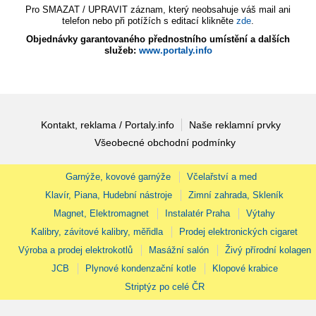
Pro SMAZAT / UPRAVIT záznam, který neobsahuje váš mail ani
telefon nebo při potížích s editací klikněte
zde
.
Objednávky garantovaného přednostního umístění a dalších
služeb:
www.portaly.info
Kontakt, reklama / Portaly.info
Naše reklamní prvky
Všeobecné obchodní podmínky
Garnýže, kovové garnýže
Včelařství a med
Klavír, Piana, Hudební nástroje
Zimní zahrada, Skleník
Magnet, Elektromagnet
Instalatér Praha
Výtahy
Kalibry, závitové kalibry, měřidla
Prodej elektronických cigaret
Výroba a prodej elektrokotlů
Masážní salón
Živý přírodní kolagen
JCB
Plynové kondenzační kotle
Klopové krabice
Striptýz po celé ČR