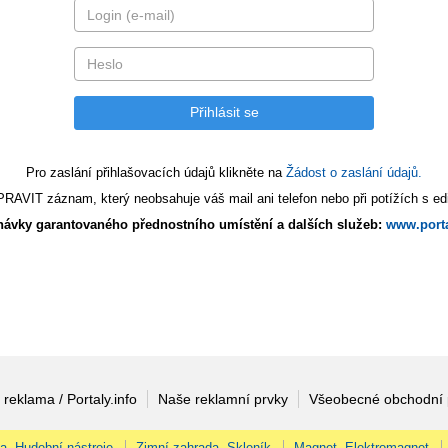
Pro zaslání přihlašovacích údajů klikněte na
Žádost o zaslání údajů.
AVIT záznam, který neobsahuje váš mail ani telefon nebo při potížích s edi
ávky garantovaného přednostního umístění a dalších služeb:
www.porta
 reklama / Portaly.info
Naše reklamní prvky
Všeobecné obchodní
na, Hudební nástroje
Zimní zahrada, Skleník
Magnet, Elektromagnet