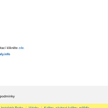
tací klikněte
zde
.
ly.info
 podmínky
Instalatér Praha
Výtahy
Kalibry, závitové kalibry, měřidla