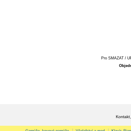
Pro SMAZAT / UPR
Objedn
Kontakt,
Garnýže, kovové garnýže
Včelařství a med
Klavír, Pia