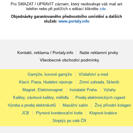
Pro SMAZAT / UPRAVIT záznam, který neobsahuje váš mail ani
telefon nebo při potížích s editací klikněte
zde
.
Objednávky garantovaného přednostního umístění a dalších
služeb:
www.portaly.info
Kontakt, reklama / Portaly.info
Naše reklamní prvky
Všeobecné obchodní podmínky
Garnýže, kovové garnýže
Včelařství a med
Klavír, Piana, Hudební nástroje
Zimní zahrada, Skleník
Magnet, Elektromagnet
Instalatér Praha
Výtahy
Kalibry, závitové kalibry, měřidla
Prodej elektronických cigaret
Výroba a prodej elektrokotlů
Masážní salón
Živý přírodní kolagen
JCB
Plynové kondenzační kotle
Klopové krabice
Striptýz po celé ČR