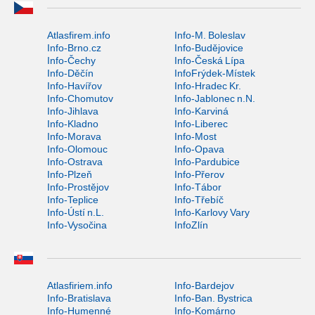
Atlasfirem.info
Info-M. Boleslav
Info-Brno.cz
Info-Budějovice
Info-Čechy
Info-Česká Lípa
Info-Děčín
InfoFrýdek-Místek
Info-Havířov
Info-Hradec Kr.
Info-Chomutov
Info-Jablonec n.N.
Info-Jihlava
Info-Karviná
Info-Kladno
Info-Liberec
Info-Morava
Info-Most
Info-Olomouc
Info-Opava
Info-Ostrava
Info-Pardubice
Info-Plzeň
Info-Přerov
Info-Prostějov
Info-Tábor
Info-Teplice
Info-Třebíč
Info-Ústí n.L.
Info-Karlovy Vary
Info-Vysočina
InfoZlín
Atlasfiriem.info
Info-Bardejov
Info-Bratislava
Info-Ban. Bystrica
Info-Humenné
Info-Komárno