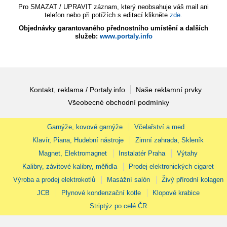
Pro SMAZAT / UPRAVIT záznam, který neobsahuje váš mail ani
telefon nebo při potížích s editací klikněte
zde
.
Objednávky garantovaného přednostního umístění a dalších
služeb:
www.portaly.info
Kontakt, reklama / Portaly.info
Naše reklamní prvky
Všeobecné obchodní podmínky
Garnýže, kovové garnýže
Včelařství a med
Klavír, Piana, Hudební nástroje
Zimní zahrada, Skleník
Magnet, Elektromagnet
Instalatér Praha
Výtahy
Kalibry, závitové kalibry, měřidla
Prodej elektronických cigaret
Výroba a prodej elektrokotlů
Masážní salón
Živý přírodní kolagen
JCB
Plynové kondenzační kotle
Klopové krabice
Striptýz po celé ČR