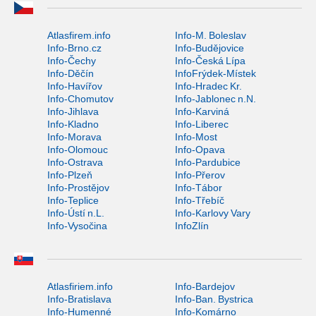
Atlasfirem.info
Info-M. Boleslav
Info-Brno.cz
Info-Budějovice
Info-Čechy
Info-Česká Lípa
Info-Děčín
InfoFrýdek-Místek
Info-Havířov
Info-Hradec Kr.
Info-Chomutov
Info-Jablonec n.N.
Info-Jihlava
Info-Karviná
Info-Kladno
Info-Liberec
Info-Morava
Info-Most
Info-Olomouc
Info-Opava
Info-Ostrava
Info-Pardubice
Info-Plzeň
Info-Přerov
Info-Prostějov
Info-Tábor
Info-Teplice
Info-Třebíč
Info-Ústí n.L.
Info-Karlovy Vary
Info-Vysočina
InfoZlín
Atlasfiriem.info
Info-Bardejov
Info-Bratislava
Info-Ban. Bystrica
Info-Humenné
Info-Komárno