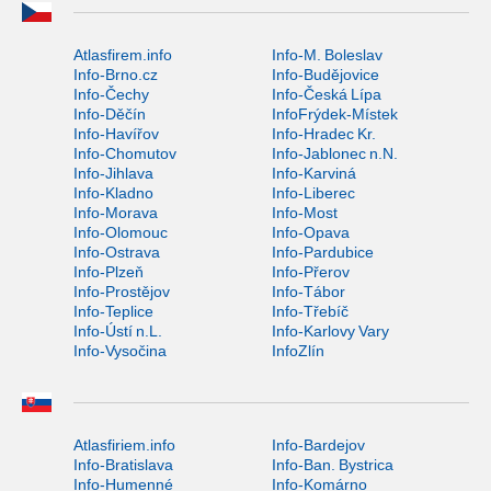
Atlasfirem.info
Info-M. Boleslav
Info-Brno.cz
Info-Budějovice
Info-Čechy
Info-Česká Lípa
Info-Děčín
InfoFrýdek-Místek
Info-Havířov
Info-Hradec Kr.
Info-Chomutov
Info-Jablonec n.N.
Info-Jihlava
Info-Karviná
Info-Kladno
Info-Liberec
Info-Morava
Info-Most
Info-Olomouc
Info-Opava
Info-Ostrava
Info-Pardubice
Info-Plzeň
Info-Přerov
Info-Prostějov
Info-Tábor
Info-Teplice
Info-Třebíč
Info-Ústí n.L.
Info-Karlovy Vary
Info-Vysočina
InfoZlín
Atlasfiriem.info
Info-Bardejov
Info-Bratislava
Info-Ban. Bystrica
Info-Humenné
Info-Komárno