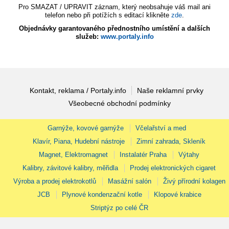
Pro SMAZAT / UPRAVIT záznam, který neobsahuje váš mail ani
telefon nebo při potížích s editací klikněte
zde
.
Objednávky garantovaného přednostního umístění a dalších
služeb:
www.portaly.info
Kontakt, reklama / Portaly.info
Naše reklamní prvky
Všeobecné obchodní podmínky
Garnýže, kovové garnýže
Včelařství a med
Klavír, Piana, Hudební nástroje
Zimní zahrada, Skleník
Magnet, Elektromagnet
Instalatér Praha
Výtahy
Kalibry, závitové kalibry, měřidla
Prodej elektronických cigaret
Výroba a prodej elektrokotlů
Masážní salón
Živý přírodní kolagen
JCB
Plynové kondenzační kotle
Klopové krabice
Striptýz po celé ČR