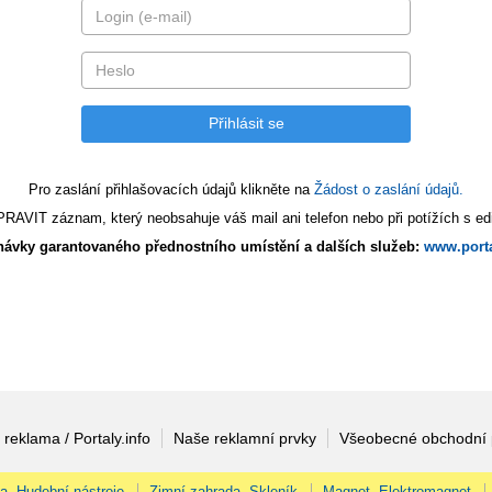
Pro zaslání přihlašovacích údajů klikněte na
Žádost o zaslání údajů.
AVIT záznam, který neobsahuje váš mail ani telefon nebo při potížích s edi
ávky garantovaného přednostního umístění a dalších služeb:
www.porta
 reklama / Portaly.info
Naše reklamní prvky
Všeobecné obchodní
na, Hudební nástroje
Zimní zahrada, Skleník
Magnet, Elektromagnet