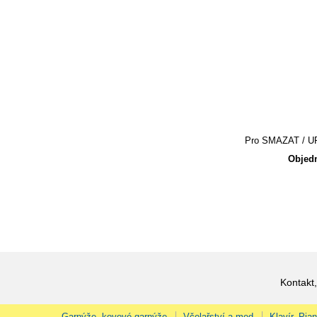
Pro SMAZAT / UPR
Objedn
Kontakt,
Garnýže, kovové garnýže
Včelařství a med
Klavír, Pia