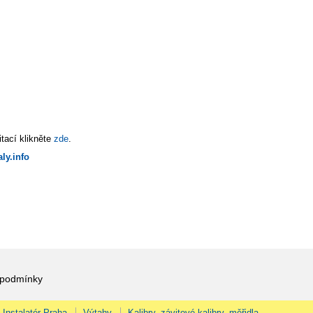
tací klikněte
zde
.
ly.info
 podmínky
Instalatér Praha
Výtahy
Kalibry, závitové kalibry, měřidla