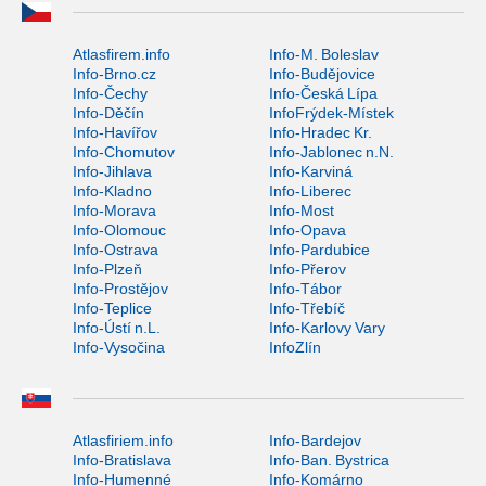
Atlasfirem.info
Info-M. Boleslav
Info-Brno.cz
Info-Budějovice
Info-Čechy
Info-Česká Lípa
Info-Děčín
InfoFrýdek-Místek
Info-Havířov
Info-Hradec Kr.
Info-Chomutov
Info-Jablonec n.N.
Info-Jihlava
Info-Karviná
Info-Kladno
Info-Liberec
Info-Morava
Info-Most
Info-Olomouc
Info-Opava
Info-Ostrava
Info-Pardubice
Info-Plzeň
Info-Přerov
Info-Prostějov
Info-Tábor
Info-Teplice
Info-Třebíč
Info-Ústí n.L.
Info-Karlovy Vary
Info-Vysočina
InfoZlín
Atlasfiriem.info
Info-Bardejov
Info-Bratislava
Info-Ban. Bystrica
Info-Humenné
Info-Komárno