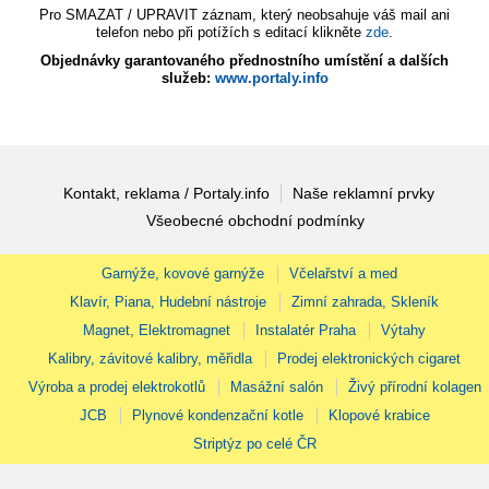
Pro SMAZAT / UPRAVIT záznam, který neobsahuje váš mail ani
telefon nebo při potížích s editací klikněte
zde
.
Objednávky garantovaného přednostního umístění a dalších
služeb:
www.portaly.info
Kontakt, reklama / Portaly.info
Naše reklamní prvky
Všeobecné obchodní podmínky
Garnýže, kovové garnýže
Včelařství a med
Klavír, Piana, Hudební nástroje
Zimní zahrada, Skleník
Magnet, Elektromagnet
Instalatér Praha
Výtahy
Kalibry, závitové kalibry, měřidla
Prodej elektronických cigaret
Výroba a prodej elektrokotlů
Masážní salón
Živý přírodní kolagen
JCB
Plynové kondenzační kotle
Klopové krabice
Striptýz po celé ČR