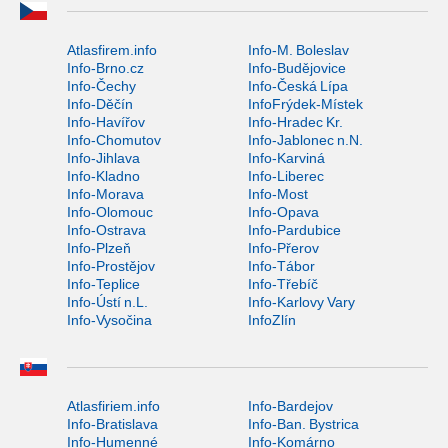
Atlasfirem.info
Info-M. Boleslav
Info-Brno.cz
Info-Budějovice
Info-Čechy
Info-Česká Lípa
Info-Děčín
InfoFrýdek-Místek
Info-Havířov
Info-Hradec Kr.
Info-Chomutov
Info-Jablonec n.N.
Info-Jihlava
Info-Karviná
Info-Kladno
Info-Liberec
Info-Morava
Info-Most
Info-Olomouc
Info-Opava
Info-Ostrava
Info-Pardubice
Info-Plzeň
Info-Přerov
Info-Prostějov
Info-Tábor
Info-Teplice
Info-Třebíč
Info-Ústí n.L.
Info-Karlovy Vary
Info-Vysočina
InfoZlín
Atlasfiriem.info
Info-Bardejov
Info-Bratislava
Info-Ban. Bystrica
Info-Humenné
Info-Komárno