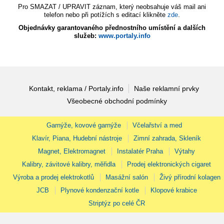
Pro SMAZAT / UPRAVIT záznam, který neobsahuje váš mail ani
telefon nebo při potížích s editací klikněte
zde
.
Objednávky garantovaného přednostního umístění a dalších
služeb:
www.portaly.info
Kontakt, reklama / Portaly.info
Naše reklamní prvky
Všeobecné obchodní podmínky
Garnýže, kovové garnýže
Včelařství a med
Klavír, Piana, Hudební nástroje
Zimní zahrada, Skleník
Magnet, Elektromagnet
Instalatér Praha
Výtahy
Kalibry, závitové kalibry, měřidla
Prodej elektronických cigaret
Výroba a prodej elektrokotlů
Masážní salón
Živý přírodní kolagen
JCB
Plynové kondenzační kotle
Klopové krabice
Striptýz po celé ČR