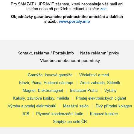
Pro SMAZAT / UPRAVIT záznam, který neobsahuje váš mail ani
telefon nebo při potížích s editací klikněte
zde
.
Objednávky garantovaného přednostního umístění a dalších
služeb:
www.portaly.info
Kontakt, reklama / Portaly.info
Naše reklamní prvky
Všeobecné obchodní podmínky
Garnýže, kovové garnýže
Včelařství a med
Klavír, Piana, Hudební nástroje
Zimní zahrada, Skleník
Magnet, Elektromagnet
Instalatér Praha
Výtahy
Kalibry, závitové kalibry, měřidla
Prodej elektronických cigaret
Výroba a prodej elektrokotlů
Masážní salón
Živý přírodní kolagen
JCB
Plynové kondenzační kotle
Klopové krabice
Striptýz po celé ČR