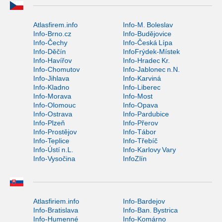
Atlasfirem.info
Info-M. Boleslav
Info-Brno.cz
Info-Budějovice
Info-Čechy
Info-Česká Lípa
Info-Děčín
InfoFrýdek-Místek
Info-Havířov
Info-Hradec Kr.
Info-Chomutov
Info-Jablonec n.N.
Info-Jihlava
Info-Karviná
Info-Kladno
Info-Liberec
Info-Morava
Info-Most
Info-Olomouc
Info-Opava
Info-Ostrava
Info-Pardubice
Info-Plzeň
Info-Přerov
Info-Prostějov
Info-Tábor
Info-Teplice
Info-Třebíč
Info-Ústí n.L.
Info-Karlovy Vary
Info-Vysočina
InfoZlín
Atlasfiriem.info
Info-Bardejov
Info-Bratislava
Info-Ban. Bystrica
Info-Humenné
Info-Komárno