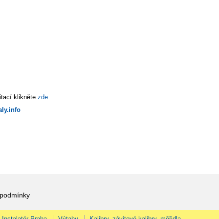
tací klikněte
zde
.
ly.info
 podmínky
Instalatér Praha
Výtahy
Kalibry, závitové kalibry, měřidla