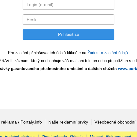
Pro zaslání přihlašovacích údajů klikněte na
Žádost o zaslání údajů.
AVIT záznam, který neobsahuje váš mail ani telefon nebo při potížích s edi
ávky garantovaného přednostního umístění a dalších služeb:
www.porta
 reklama / Portaly.info
Naše reklamní prvky
Všeobecné obchodní
na, Hudební nástroje
Zimní zahrada, Skleník
Magnet, Elektromagnet