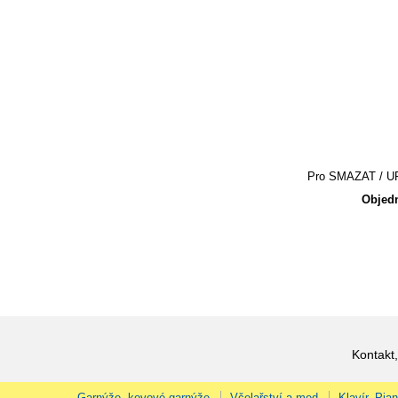
Pro SMAZAT / UPR
Objedn
Kontakt,
Garnýže, kovové garnýže
Včelařství a med
Klavír, Pia