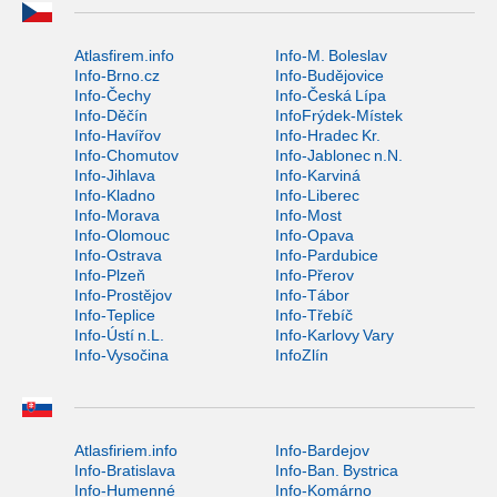
Atlasfirem.info
Info-M. Boleslav
Info-Brno.cz
Info-Budějovice
Info-Čechy
Info-Česká Lípa
Info-Děčín
InfoFrýdek-Místek
Info-Havířov
Info-Hradec Kr.
Info-Chomutov
Info-Jablonec n.N.
Info-Jihlava
Info-Karviná
Info-Kladno
Info-Liberec
Info-Morava
Info-Most
Info-Olomouc
Info-Opava
Info-Ostrava
Info-Pardubice
Info-Plzeň
Info-Přerov
Info-Prostějov
Info-Tábor
Info-Teplice
Info-Třebíč
Info-Ústí n.L.
Info-Karlovy Vary
Info-Vysočina
InfoZlín
Atlasfiriem.info
Info-Bardejov
Info-Bratislava
Info-Ban. Bystrica
Info-Humenné
Info-Komárno