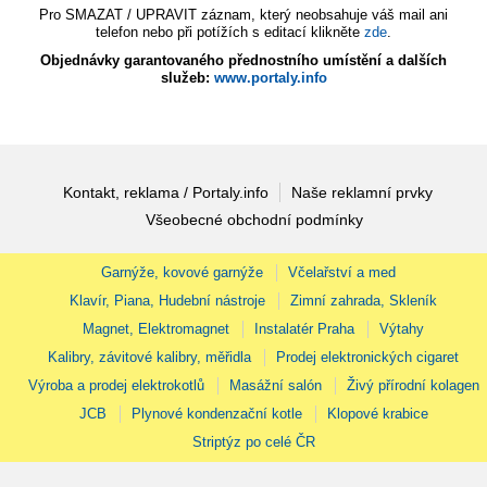
Pro SMAZAT / UPRAVIT záznam, který neobsahuje váš mail ani
telefon nebo při potížích s editací klikněte
zde
.
Objednávky garantovaného přednostního umístění a dalších
služeb:
www.portaly.info
Kontakt, reklama / Portaly.info
Naše reklamní prvky
Všeobecné obchodní podmínky
Garnýže, kovové garnýže
Včelařství a med
Klavír, Piana, Hudební nástroje
Zimní zahrada, Skleník
Magnet, Elektromagnet
Instalatér Praha
Výtahy
Kalibry, závitové kalibry, měřidla
Prodej elektronických cigaret
Výroba a prodej elektrokotlů
Masážní salón
Živý přírodní kolagen
JCB
Plynové kondenzační kotle
Klopové krabice
Striptýz po celé ČR