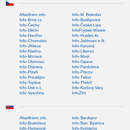
Atlasfirem.info
Info-M. Boleslav
Info-Brno.cz
Info-Budějovice
Info-Čechy
Info-Česká Lípa
Info-Děčín
InfoFrýdek-Místek
Info-Havířov
Info-Hradec Kr.
Info-Chomutov
Info-Jablonec n.N.
Info-Jihlava
Info-Karviná
Info-Kladno
Info-Liberec
Info-Morava
Info-Most
Info-Olomouc
Info-Opava
Info-Ostrava
Info-Pardubice
Info-Plzeň
Info-Přerov
Info-Prostějov
Info-Tábor
Info-Teplice
Info-Třebíč
Info-Ústí n.L.
Info-Karlovy Vary
Info-Vysočina
InfoZlín
Atlasfiriem.info
Info-Bardejov
Info-Bratislava
Info-Ban. Bystrica
Info-Humenné
Info-Komárno