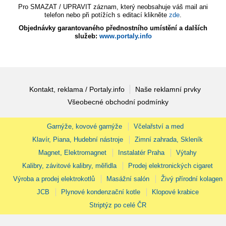
Pro SMAZAT / UPRAVIT záznam, který neobsahuje váš mail ani
telefon nebo při potížích s editací klikněte
zde
.
Objednávky garantovaného přednostního umístění a dalších
služeb:
www.portaly.info
Kontakt, reklama / Portaly.info
Naše reklamní prvky
Všeobecné obchodní podmínky
Garnýže, kovové garnýže
Včelařství a med
Klavír, Piana, Hudební nástroje
Zimní zahrada, Skleník
Magnet, Elektromagnet
Instalatér Praha
Výtahy
Kalibry, závitové kalibry, měřidla
Prodej elektronických cigaret
Výroba a prodej elektrokotlů
Masážní salón
Živý přírodní kolagen
JCB
Plynové kondenzační kotle
Klopové krabice
Striptýz po celé ČR