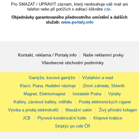
Pro SMAZAT / UPRAVIT záznam, který neobsahuje váš mail ani
telefon nebo při potížích s editací klikněte
zde
.
Objednávky garantovaného přednostního umístění a dalších
služeb:
www.portaly.info
Kontakt, reklama / Portaly.info
Naše reklamní prvky
Všeobecné obchodní podmínky
Garnýže, kovové garnýže
Včelařství a med
Klavír, Piana, Hudební nástroje
Zimní zahrada, Skleník
Magnet, Elektromagnet
Instalatér Praha
Výtahy
Kalibry, závitové kalibry, měřidla
Prodej elektronických cigaret
Výroba a prodej elektrokotlů
Masážní salón
Živý přírodní kolagen
JCB
Plynové kondenzační kotle
Klopové krabice
Striptýz po celé ČR