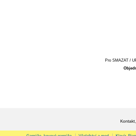
Pro SMAZAT / UPR
Objedn
Kontakt,
Garnýže, kovové garnýže
Včelařství a med
Klavír, Pia