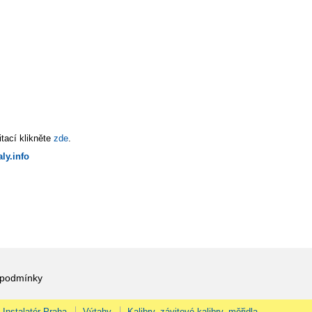
tací klikněte
zde
.
ly.info
 podmínky
Instalatér Praha
Výtahy
Kalibry, závitové kalibry, měřidla