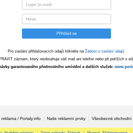
Pro zaslání přihlašovacích údajů klikněte na
Žádost o zaslání údajů.
AVIT záznam, který neobsahuje váš mail ani telefon nebo při potížích s edi
ávky garantovaného přednostního umístění a dalších služeb:
www.porta
 reklama / Portaly.info
Naše reklamní prvky
Všeobecné obchodní
na, Hudební nástroje
Zimní zahrada, Skleník
Magnet, Elektromagnet