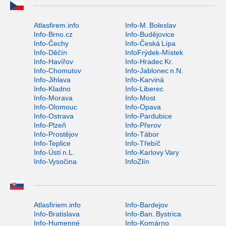
Atlasfirem.info
Info-M. Boleslav
Info-Brno.cz
Info-Budějovice
Info-Čechy
Info-Česká Lípa
Info-Děčín
InfoFrýdek-Místek
Info-Havířov
Info-Hradec Kr.
Info-Chomutov
Info-Jablonec n.N.
Info-Jihlava
Info-Karviná
Info-Kladno
Info-Liberec
Info-Morava
Info-Most
Info-Olomouc
Info-Opava
Info-Ostrava
Info-Pardubice
Info-Plzeň
Info-Přerov
Info-Prostějov
Info-Tábor
Info-Teplice
Info-Třebíč
Info-Ústí n.L.
Info-Karlovy Vary
Info-Vysočina
InfoZlín
Atlasfiriem.info
Info-Bardejov
Info-Bratislava
Info-Ban. Bystrica
Info-Humenné
Info-Komárno