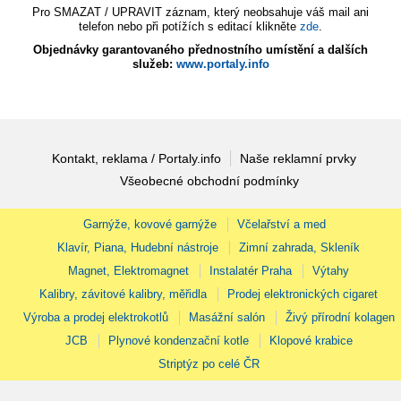
Pro SMAZAT / UPRAVIT záznam, který neobsahuje váš mail ani
telefon nebo při potížích s editací klikněte
zde
.
Objednávky garantovaného přednostního umístění a dalších
služeb:
www.portaly.info
Kontakt, reklama / Portaly.info
Naše reklamní prvky
Všeobecné obchodní podmínky
Garnýže, kovové garnýže
Včelařství a med
Klavír, Piana, Hudební nástroje
Zimní zahrada, Skleník
Magnet, Elektromagnet
Instalatér Praha
Výtahy
Kalibry, závitové kalibry, měřidla
Prodej elektronických cigaret
Výroba a prodej elektrokotlů
Masážní salón
Živý přírodní kolagen
JCB
Plynové kondenzační kotle
Klopové krabice
Striptýz po celé ČR