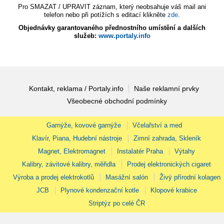
Pro SMAZAT / UPRAVIT záznam, který neobsahuje váš mail ani
telefon nebo při potížích s editací klikněte
zde
.
Objednávky garantovaného přednostního umístění a dalších
služeb:
www.portaly.info
Kontakt, reklama / Portaly.info
Naše reklamní prvky
Všeobecné obchodní podmínky
Garnýže, kovové garnýže
Včelařství a med
Klavír, Piana, Hudební nástroje
Zimní zahrada, Skleník
Magnet, Elektromagnet
Instalatér Praha
Výtahy
Kalibry, závitové kalibry, měřidla
Prodej elektronických cigaret
Výroba a prodej elektrokotlů
Masážní salón
Živý přírodní kolagen
JCB
Plynové kondenzační kotle
Klopové krabice
Striptýz po celé ČR