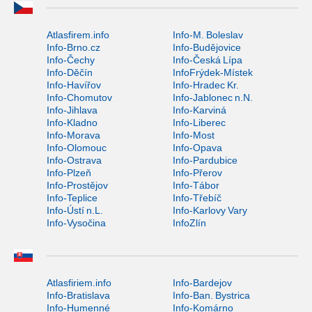
Atlasfirem.info
Info-M. Boleslav
Info-Brno.cz
Info-Budějovice
Info-Čechy
Info-Česká Lípa
Info-Děčín
InfoFrýdek-Místek
Info-Havířov
Info-Hradec Kr.
Info-Chomutov
Info-Jablonec n.N.
Info-Jihlava
Info-Karviná
Info-Kladno
Info-Liberec
Info-Morava
Info-Most
Info-Olomouc
Info-Opava
Info-Ostrava
Info-Pardubice
Info-Plzeň
Info-Přerov
Info-Prostějov
Info-Tábor
Info-Teplice
Info-Třebíč
Info-Ústí n.L.
Info-Karlovy Vary
Info-Vysočina
InfoZlín
Atlasfiriem.info
Info-Bardejov
Info-Bratislava
Info-Ban. Bystrica
Info-Humenné
Info-Komárno