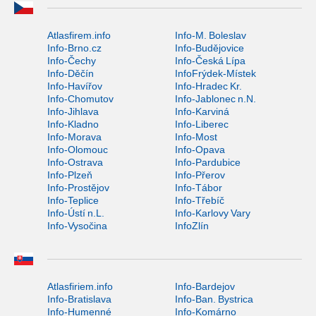
Atlasfirem.info
Info-M. Boleslav
Info-Brno.cz
Info-Budějovice
Info-Čechy
Info-Česká Lípa
Info-Děčín
InfoFrýdek-Místek
Info-Havířov
Info-Hradec Kr.
Info-Chomutov
Info-Jablonec n.N.
Info-Jihlava
Info-Karviná
Info-Kladno
Info-Liberec
Info-Morava
Info-Most
Info-Olomouc
Info-Opava
Info-Ostrava
Info-Pardubice
Info-Plzeň
Info-Přerov
Info-Prostějov
Info-Tábor
Info-Teplice
Info-Třebíč
Info-Ústí n.L.
Info-Karlovy Vary
Info-Vysočina
InfoZlín
Atlasfiriem.info
Info-Bardejov
Info-Bratislava
Info-Ban. Bystrica
Info-Humenné
Info-Komárno