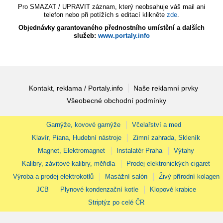
Pro SMAZAT / UPRAVIT záznam, který neobsahuje váš mail ani
telefon nebo při potížích s editací klikněte
zde
.
Objednávky garantovaného přednostního umístění a dalších
služeb:
www.portaly.info
Kontakt, reklama / Portaly.info
Naše reklamní prvky
Všeobecné obchodní podmínky
Garnýže, kovové garnýže
Včelařství a med
Klavír, Piana, Hudební nástroje
Zimní zahrada, Skleník
Magnet, Elektromagnet
Instalatér Praha
Výtahy
Kalibry, závitové kalibry, měřidla
Prodej elektronických cigaret
Výroba a prodej elektrokotlů
Masážní salón
Živý přírodní kolagen
JCB
Plynové kondenzační kotle
Klopové krabice
Striptýz po celé ČR