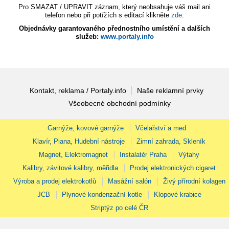
Pro SMAZAT / UPRAVIT záznam, který neobsahuje váš mail ani
telefon nebo při potížích s editací klikněte
zde
.
Objednávky garantovaného přednostního umístění a dalších
služeb:
www.portaly.info
Kontakt, reklama / Portaly.info
Naše reklamní prvky
Všeobecné obchodní podmínky
Garnýže, kovové garnýže
Včelařství a med
Klavír, Piana, Hudební nástroje
Zimní zahrada, Skleník
Magnet, Elektromagnet
Instalatér Praha
Výtahy
Kalibry, závitové kalibry, měřidla
Prodej elektronických cigaret
Výroba a prodej elektrokotlů
Masážní salón
Živý přírodní kolagen
JCB
Plynové kondenzační kotle
Klopové krabice
Striptýz po celé ČR