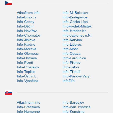
Atlasfirem.info
Info-M. Boleslav
Info-Brno.cz
Info-Budějovice
Info-Čechy
Info-Česká Lípa
Info-Děčín
InfoFrýdek-Místek
Info-Havířov
Info-Hradec Kr.
Info-Chomutov
Info-Jablonec n.N.
Info-Jihlava
Info-Karviná
Info-Kladno
Info-Liberec
Info-Morava
Info-Most
Info-Olomouc
Info-Opava
Info-Ostrava
Info-Pardubice
Info-Plzeň
Info-Přerov
Info-Prostějov
Info-Tábor
Info-Teplice
Info-Třebíč
Info-Ústí n.L.
Info-Karlovy Vary
Info-Vysočina
InfoZlín
Atlasfiriem.info
Info-Bardejov
Info-Bratislava
Info-Ban. Bystrica
Info-Humenné
Info-Komárno