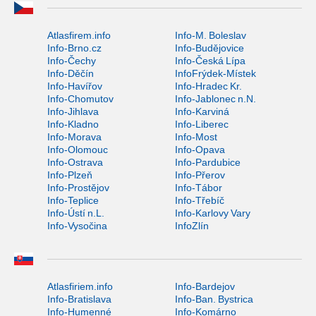
Atlasfirem.info
Info-M. Boleslav
Info-Brno.cz
Info-Budějovice
Info-Čechy
Info-Česká Lípa
Info-Děčín
InfoFrýdek-Místek
Info-Havířov
Info-Hradec Kr.
Info-Chomutov
Info-Jablonec n.N.
Info-Jihlava
Info-Karviná
Info-Kladno
Info-Liberec
Info-Morava
Info-Most
Info-Olomouc
Info-Opava
Info-Ostrava
Info-Pardubice
Info-Plzeň
Info-Přerov
Info-Prostějov
Info-Tábor
Info-Teplice
Info-Třebíč
Info-Ústí n.L.
Info-Karlovy Vary
Info-Vysočina
InfoZlín
Atlasfiriem.info
Info-Bardejov
Info-Bratislava
Info-Ban. Bystrica
Info-Humenné
Info-Komárno