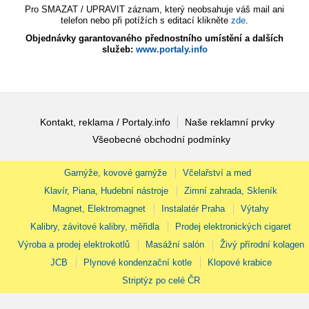
Pro SMAZAT / UPRAVIT záznam, který neobsahuje váš mail ani
telefon nebo při potížích s editací klikněte
zde
.
Objednávky garantovaného přednostního umístění a dalších
služeb:
www.portaly.info
Kontakt, reklama / Portaly.info
Naše reklamní prvky
Všeobecné obchodní podmínky
Garnýže, kovové garnýže
Včelařství a med
Klavír, Piana, Hudební nástroje
Zimní zahrada, Skleník
Magnet, Elektromagnet
Instalatér Praha
Výtahy
Kalibry, závitové kalibry, měřidla
Prodej elektronických cigaret
Výroba a prodej elektrokotlů
Masážní salón
Živý přírodní kolagen
JCB
Plynové kondenzační kotle
Klopové krabice
Striptýz po celé ČR