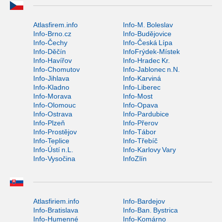
Atlasfirem.info
Info-M. Boleslav
Info-Brno.cz
Info-Budějovice
Info-Čechy
Info-Česká Lípa
Info-Děčín
InfoFrýdek-Místek
Info-Havířov
Info-Hradec Kr.
Info-Chomutov
Info-Jablonec n.N.
Info-Jihlava
Info-Karviná
Info-Kladno
Info-Liberec
Info-Morava
Info-Most
Info-Olomouc
Info-Opava
Info-Ostrava
Info-Pardubice
Info-Plzeň
Info-Přerov
Info-Prostějov
Info-Tábor
Info-Teplice
Info-Třebíč
Info-Ústí n.L.
Info-Karlovy Vary
Info-Vysočina
InfoZlín
Atlasfiriem.info
Info-Bardejov
Info-Bratislava
Info-Ban. Bystrica
Info-Humenné
Info-Komárno