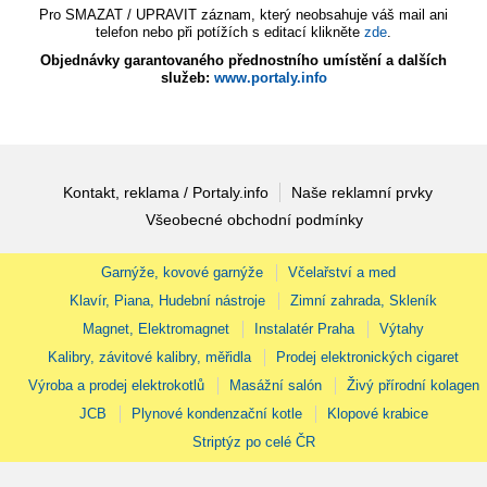
Pro SMAZAT / UPRAVIT záznam, který neobsahuje váš mail ani
telefon nebo při potížích s editací klikněte
zde
.
Objednávky garantovaného přednostního umístění a dalších
služeb:
www.portaly.info
Kontakt, reklama / Portaly.info
Naše reklamní prvky
Všeobecné obchodní podmínky
Garnýže, kovové garnýže
Včelařství a med
Klavír, Piana, Hudební nástroje
Zimní zahrada, Skleník
Magnet, Elektromagnet
Instalatér Praha
Výtahy
Kalibry, závitové kalibry, měřidla
Prodej elektronických cigaret
Výroba a prodej elektrokotlů
Masážní salón
Živý přírodní kolagen
JCB
Plynové kondenzační kotle
Klopové krabice
Striptýz po celé ČR