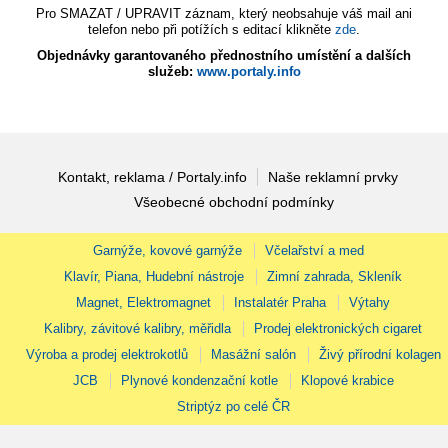
Pro SMAZAT / UPRAVIT záznam, který neobsahuje váš mail ani
telefon nebo při potížích s editací klikněte
zde
.
Objednávky garantovaného přednostního umístění a dalších
služeb:
www.portaly.info
Kontakt, reklama / Portaly.info
Naše reklamní prvky
Všeobecné obchodní podmínky
Garnýže, kovové garnýže
Včelařství a med
Klavír, Piana, Hudební nástroje
Zimní zahrada, Skleník
Magnet, Elektromagnet
Instalatér Praha
Výtahy
Kalibry, závitové kalibry, měřidla
Prodej elektronických cigaret
Výroba a prodej elektrokotlů
Masážní salón
Živý přírodní kolagen
JCB
Plynové kondenzační kotle
Klopové krabice
Striptýz po celé ČR