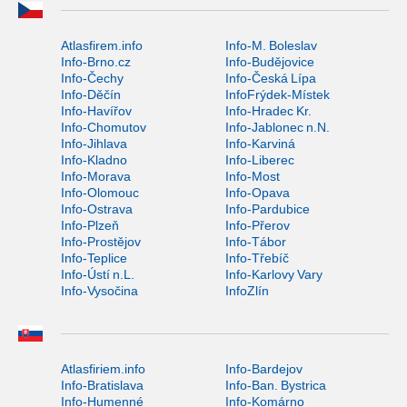
Atlasfirem.info
Info-M. Boleslav
Info-Brno.cz
Info-Budějovice
Info-Čechy
Info-Česká Lípa
Info-Děčín
InfoFrýdek-Místek
Info-Havířov
Info-Hradec Kr.
Info-Chomutov
Info-Jablonec n.N.
Info-Jihlava
Info-Karviná
Info-Kladno
Info-Liberec
Info-Morava
Info-Most
Info-Olomouc
Info-Opava
Info-Ostrava
Info-Pardubice
Info-Plzeň
Info-Přerov
Info-Prostějov
Info-Tábor
Info-Teplice
Info-Třebíč
Info-Ústí n.L.
Info-Karlovy Vary
Info-Vysočina
InfoZlín
Atlasfiriem.info
Info-Bardejov
Info-Bratislava
Info-Ban. Bystrica
Info-Humenné
Info-Komárno