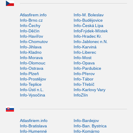
Atlasfirem.info
Info-M. Boleslav
Info-Brno.cz
Info-Budějovice
Info-Čechy
Info-Česká Lípa
Info-Děčín
InfoFrýdek-Místek
Info-Havířov
Info-Hradec Kr.
Info-Chomutov
Info-Jablonec n.N.
Info-Jihlava
Info-Karviná
Info-Kladno
Info-Liberec
Info-Morava
Info-Most
Info-Olomouc
Info-Opava
Info-Ostrava
Info-Pardubice
Info-Plzeň
Info-Přerov
Info-Prostějov
Info-Tábor
Info-Teplice
Info-Třebíč
Info-Ústí n.L.
Info-Karlovy Vary
Info-Vysočina
InfoZlín
Atlasfiriem.info
Info-Bardejov
Info-Bratislava
Info-Ban. Bystrica
Info-Humenné
Info-Komárno