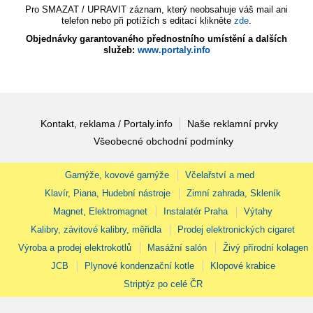
Pro SMAZAT / UPRAVIT záznam, který neobsahuje váš mail ani
telefon nebo při potížích s editací klikněte
zde
.
Objednávky garantovaného přednostního umístění a dalších
služeb:
www.portaly.info
Kontakt, reklama / Portaly.info
Naše reklamní prvky
Všeobecné obchodní podmínky
Garnýže, kovové garnýže
Včelařství a med
Klavír, Piana, Hudební nástroje
Zimní zahrada, Skleník
Magnet, Elektromagnet
Instalatér Praha
Výtahy
Kalibry, závitové kalibry, měřidla
Prodej elektronických cigaret
Výroba a prodej elektrokotlů
Masážní salón
Živý přírodní kolagen
JCB
Plynové kondenzační kotle
Klopové krabice
Striptýz po celé ČR