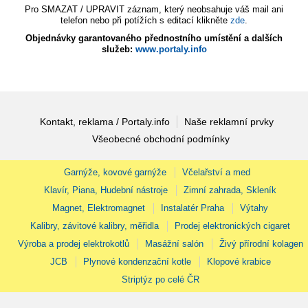
Pro SMAZAT / UPRAVIT záznam, který neobsahuje váš mail ani
telefon nebo při potížích s editací klikněte
zde
.
Objednávky garantovaného přednostního umístění a dalších
služeb:
www.portaly.info
Kontakt, reklama / Portaly.info
Naše reklamní prvky
Všeobecné obchodní podmínky
Garnýže, kovové garnýže
Včelařství a med
Klavír, Piana, Hudební nástroje
Zimní zahrada, Skleník
Magnet, Elektromagnet
Instalatér Praha
Výtahy
Kalibry, závitové kalibry, měřidla
Prodej elektronických cigaret
Výroba a prodej elektrokotlů
Masážní salón
Živý přírodní kolagen
JCB
Plynové kondenzační kotle
Klopové krabice
Striptýz po celé ČR