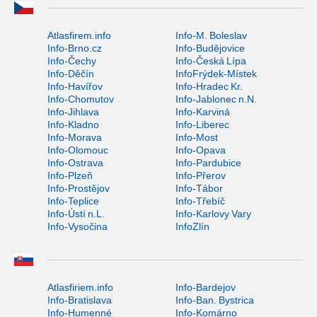
Atlasfirem.info
Info-M. Boleslav
Info-Brno.cz
Info-Budějovice
Info-Čechy
Info-Česká Lípa
Info-Děčín
InfoFrýdek-Místek
Info-Havířov
Info-Hradec Kr.
Info-Chomutov
Info-Jablonec n.N.
Info-Jihlava
Info-Karviná
Info-Kladno
Info-Liberec
Info-Morava
Info-Most
Info-Olomouc
Info-Opava
Info-Ostrava
Info-Pardubice
Info-Plzeň
Info-Přerov
Info-Prostějov
Info-Tábor
Info-Teplice
Info-Třebíč
Info-Ústí n.L.
Info-Karlovy Vary
Info-Vysočina
InfoZlín
Atlasfiriem.info
Info-Bardejov
Info-Bratislava
Info-Ban. Bystrica
Info-Humenné
Info-Komárno