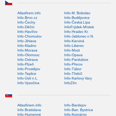
Atlasfirem.info
Info-M. Boleslav
Info-Brno.cz
Info-Budějovice
Info-Čechy
Info-Česká Lípa
Info-Děčín
InfoFrýdek-Místek
Info-Havířov
Info-Hradec Kr.
Info-Chomutov
Info-Jablonec n.N.
Info-Jihlava
Info-Karviná
Info-Kladno
Info-Liberec
Info-Morava
Info-Most
Info-Olomouc
Info-Opava
Info-Ostrava
Info-Pardubice
Info-Plzeň
Info-Přerov
Info-Prostějov
Info-Tábor
Info-Teplice
Info-Třebíč
Info-Ústí n.L.
Info-Karlovy Vary
Info-Vysočina
InfoZlín
Atlasfiriem.info
Info-Bardejov
Info-Bratislava
Info-Ban. Bystrica
Info-Humenné
Info-Komárno