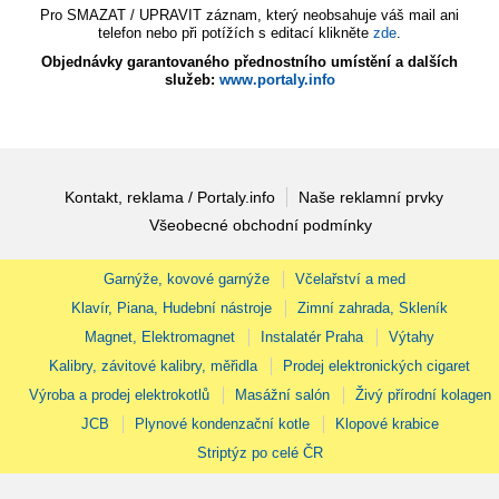
Pro SMAZAT / UPRAVIT záznam, který neobsahuje váš mail ani
telefon nebo při potížích s editací klikněte
zde
.
Objednávky garantovaného přednostního umístění a dalších
služeb:
www.portaly.info
Kontakt, reklama / Portaly.info
Naše reklamní prvky
Všeobecné obchodní podmínky
Garnýže, kovové garnýže
Včelařství a med
Klavír, Piana, Hudební nástroje
Zimní zahrada, Skleník
Magnet, Elektromagnet
Instalatér Praha
Výtahy
Kalibry, závitové kalibry, měřidla
Prodej elektronických cigaret
Výroba a prodej elektrokotlů
Masážní salón
Živý přírodní kolagen
JCB
Plynové kondenzační kotle
Klopové krabice
Striptýz po celé ČR