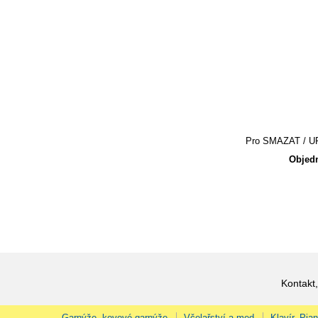
Pro SMAZAT / UPR
Objedn
Kontakt,
Garnýže, kovové garnýže
Včelařství a med
Klavír, Pia