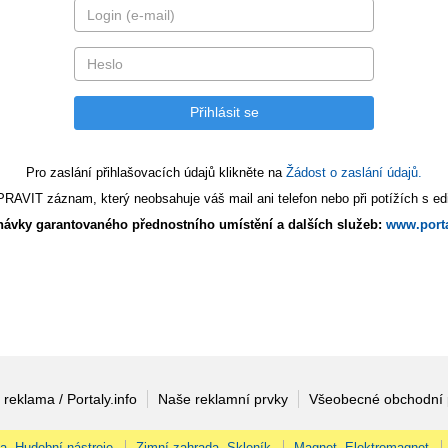
Pro zaslání přihlašovacích údajů klikněte na
Žádost o zaslání údajů.
AVIT záznam, který neobsahuje váš mail ani telefon nebo při potížích s edi
ávky garantovaného přednostního umístění a dalších služeb:
www.porta
 reklama / Portaly.info
Naše reklamní prvky
Všeobecné obchodní
na, Hudební nástroje
Zimní zahrada, Skleník
Magnet, Elektromagnet