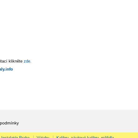
tací klikněte
zde
.
ly.info
 podmínky
Instalatér Praha
Výtahy
Kalibry, závitové kalibry, měřidla