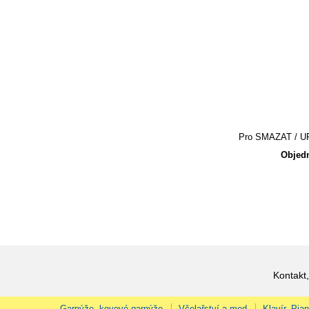
Pro SMAZAT / UPR
Objedn
Kontakt,
Garnýže, kovové garnýže
Včelařství a med
Klavír, Pia