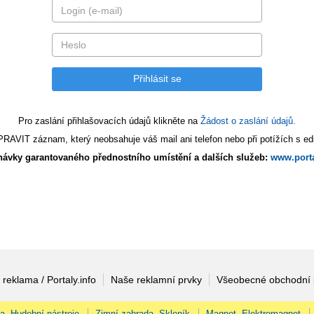
Pro zaslání přihlašovacích údajů klikněte na
Žádost o zaslání údajů.
AVIT záznam, který neobsahuje váš mail ani telefon nebo při potížích s edi
ávky garantovaného přednostního umístění a dalších služeb:
www.porta
 reklama / Portaly.info
Naše reklamní prvky
Všeobecné obchodní
na, Hudební nástroje
Zimní zahrada, Skleník
Magnet, Elektromagnet