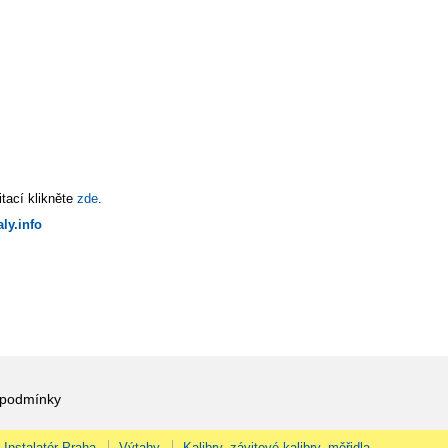
tací klikněte
zde
.
ly.info
 podmínky
Instalatér Praha
Výtahy
Kalibry, závitové kalibry, měřidla