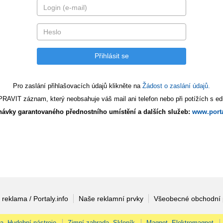
Pro zaslání přihlašovacích údajů klikněte na
Žádost o zaslání údajů.
AVIT záznam, který neobsahuje váš mail ani telefon nebo při potížích s edi
ávky garantovaného přednostního umístění a dalších služeb:
www.porta
 reklama / Portaly.info
Naše reklamní prvky
Všeobecné obchodní
na, Hudební nástroje
Zimní zahrada, Skleník
Magnet, Elektromagnet