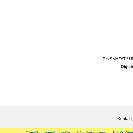
Pro SMAZAT / UPR
Objedn
Kontakt,
Garnýže, kovové garnýže
Včelařství a med
Klavír, Pia