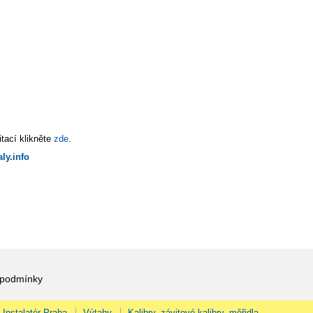
tací klikněte
zde
.
ly.info
 podmínky
Instalatér Praha
Výtahy
Kalibry, závitové kalibry, měřidla