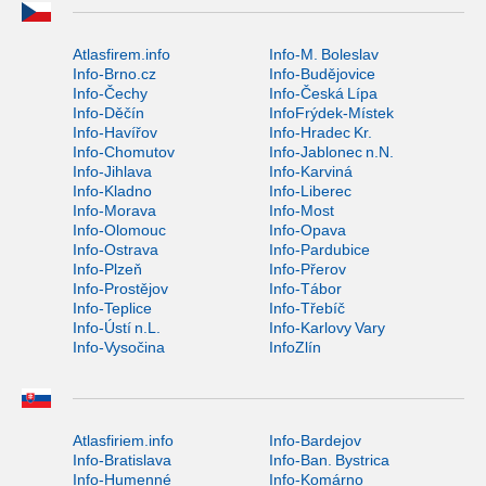
Atlasfirem.info
Info-M. Boleslav
Info-Brno.cz
Info-Budějovice
Info-Čechy
Info-Česká Lípa
Info-Děčín
InfoFrýdek-Místek
Info-Havířov
Info-Hradec Kr.
Info-Chomutov
Info-Jablonec n.N.
Info-Jihlava
Info-Karviná
Info-Kladno
Info-Liberec
Info-Morava
Info-Most
Info-Olomouc
Info-Opava
Info-Ostrava
Info-Pardubice
Info-Plzeň
Info-Přerov
Info-Prostějov
Info-Tábor
Info-Teplice
Info-Třebíč
Info-Ústí n.L.
Info-Karlovy Vary
Info-Vysočina
InfoZlín
Atlasfiriem.info
Info-Bardejov
Info-Bratislava
Info-Ban. Bystrica
Info-Humenné
Info-Komárno