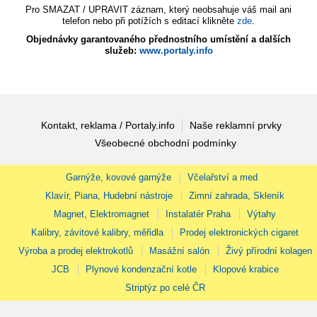
Pro SMAZAT / UPRAVIT záznam, který neobsahuje váš mail ani
telefon nebo při potížích s editací klikněte
zde
.
Objednávky garantovaného přednostního umístění a dalších
služeb:
www.portaly.info
Kontakt, reklama / Portaly.info
Naše reklamní prvky
Všeobecné obchodní podmínky
Garnýže, kovové garnýže
Včelařství a med
Klavír, Piana, Hudební nástroje
Zimní zahrada, Skleník
Magnet, Elektromagnet
Instalatér Praha
Výtahy
Kalibry, závitové kalibry, měřidla
Prodej elektronických cigaret
Výroba a prodej elektrokotlů
Masážní salón
Živý přírodní kolagen
JCB
Plynové kondenzační kotle
Klopové krabice
Striptýz po celé ČR