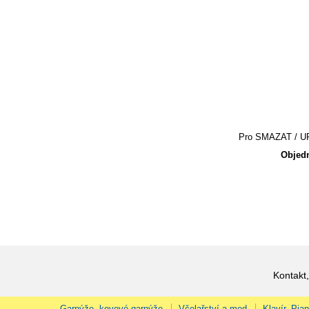
Pro SMAZAT / UPR
Objedn
Kontakt,
Garnýže, kovové garnýže
Včelařství a med
Klavír, Pia