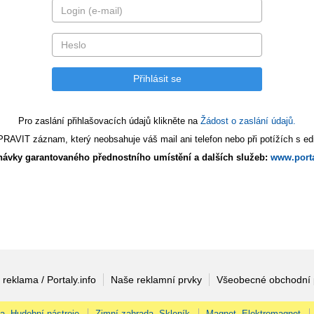
Pro zaslání přihlašovacích údajů klikněte na
Žádost o zaslání údajů.
AVIT záznam, který neobsahuje váš mail ani telefon nebo při potížích s edi
ávky garantovaného přednostního umístění a dalších služeb:
www.porta
 reklama / Portaly.info
Naše reklamní prvky
Všeobecné obchodní
na, Hudební nástroje
Zimní zahrada, Skleník
Magnet, Elektromagnet