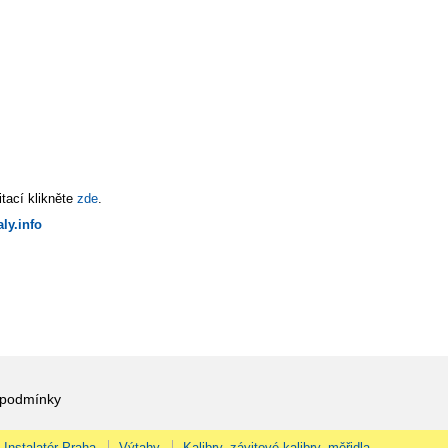
tací klikněte
zde
.
ly.info
 podmínky
Instalatér Praha
Výtahy
Kalibry, závitové kalibry, měřidla